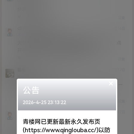
Lv0
0富
分卷解压看不见？
2
0
回复
c319
xiaoxiaoxiao
@
21年3月16日
Lv0
大会员
0富
大佬怎么分卷解压，后面备注都是001什么的，点
开哪个文件夹，然后里面有好多子文件
0
0
回复
猫哥
c319
A
M
21年3月17日
@
Lv12
大会员
子爵
×
所有文件必须全部下载完后才能解压，解压其中一
公告
个就可以了
0
0
回复
2026-4-25 23:13:22
11211
猫哥
A
M
21年3月17日
@
Lv0
0富
青楼网已更新最新永久发布页
大佬，解压哪个啊
(https://www.qinglouba.cc/)以防