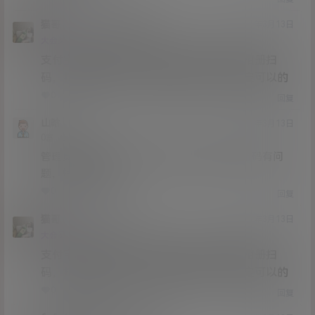
猫哥
大树13252
A
M
21年3月13日
@
Lv12
大会员
子爵
支付宝在修复，你不把微信二维码保存在相册扫
码，打开直接扫码，或者电脑打开，是肯定可以的
0
0
回复
山晗
21年3月13日
Lv0
0富
管理员能不能出来说说，购买会员的那个二维码有问
题，根本交易不了
0
0
回复
猫哥
山晗
A
M
21年3月13日
@
Lv12
大会员
子爵
支付宝在修复，你不把微信二维码保存在相册扫
码，打开直接扫码，或者电脑打开，是肯定可以的
0
0
回复