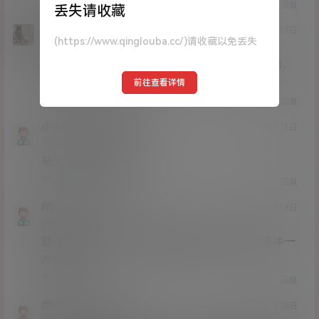
0
0
回复
丢失请收藏
意志刀锋
21年3月15日
(https://www.qinglouba.cc/)请收藏以免丢失
Lv0
大会员
0富
不可否认，恶犬，完具，私人3女人身材又好，够骚，
B够美，但恶犬更优一些~
前往查看详情
2
1
回复
小小呀呀
意志刀锋
@
21年3月15日
Lv1
1富
恶犬主要是骚话不多
0
0
回复
ffhffh
小小呀呀
@
24年1月18日
Lv0
0富
骚话虽然不多，但每套视频里zw很销魂，用来冲一
冲很可以
0
0
回复
ffhffh
意志刀锋
@
24年1月18日