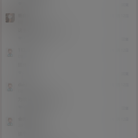
0
0
回复
杨自摸
21年3月12日
Lv0
0富
这主要是修复哪一方面？
0
0
回复
1123344
21年3月12日
Lv0
0富
损坏啊
0
0
回复
dakjbd
21年3月12日
Lv0
0富
为啥显示压缩包损坏
0
0
回复
会听不会唱
21年3月12日
Lv2
2富
这个真心顶啊