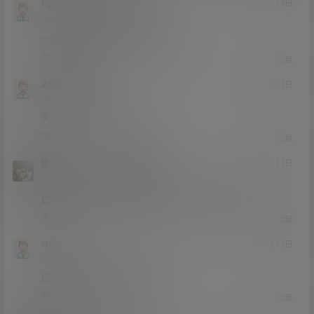
fgfgfg343434
猫哥
A
M
21年3月13日
@
Lv0
0富
一直提示太多未支付的订单
0
0
回复
2606048052
21年3月13日
Lv0
0富
失效了，楼主补一下啊
0
0
回复
猫哥
2606048052
A
M
21年3月13日
@
Lv12
大会员
子爵
已经补好，请勿在线解压，各位大神，谢谢！
0
0
回复
cuihb
21年3月13日
Lv2
2富
已经付钱了但是链接不存在
0
0
回复