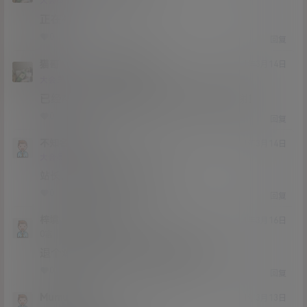
Lv12
大会员
子爵
正在补
0
0
回复
猫哥
622933749
A
M
21年3月14日
@
Lv12
大会员
子爵
已经补好，请勿在线解压，各位大神，谢谢！
0
0
回复
不知名lslsp
21年3月14日
Lv0
大会员
0富
站长，能说说恶犬退圈了嘛？
0
0
回复
梓境
不知名lslsp
@
21年3月16日
Lv0
0富
退个鸡，没钱用了还是要继续出来卖
0
0
回复
Mumumumu
21年3月13日