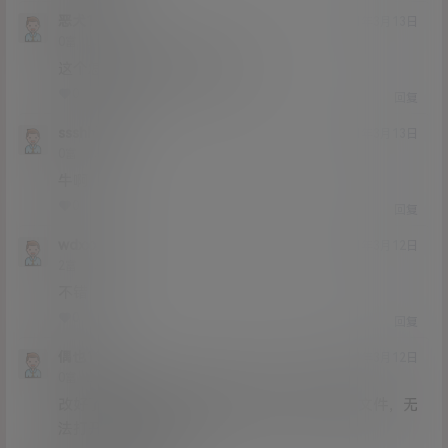
恶犬123
21年3月13日
Lv0
0富
这个怎么弄啊 下载了不行啊
0
0
回复
ssshhhhh
21年3月13日
Lv0
0富
牛啊
0
0
回复
wdxxxx
21年3月12日
Lv2
2富
不错
0
0
回复
偶也111
21年3月12日
Lv0
0富
改好了后缀，解压的时候显示该文件为非压缩文件，无
法打开是什么问题