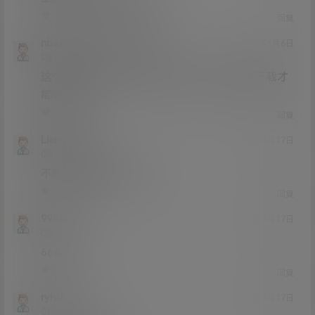
0
1
回复
nbazmye
Mumumumu
@
22年6月6日
Lv0
0富
这个是分卷压缩，不能单个解压，只能全部下载才
能查看
0
0
回复
Liang0328
21年3月17日
Lv0
0富
不是这东西怎么解压啊
1
0
回复
99841
21年3月17日
Lv0
0富
6666666
0
0
回复
ryhff
21年3月17日
Lv0
0富