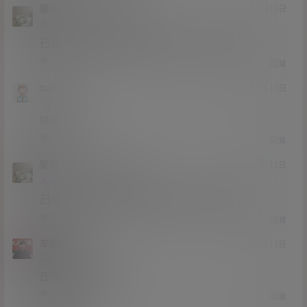
猫哥
cuihb
A
M
21年3月13日
@
Lv12
大会员
子爵
已经补好，请勿在线解压，各位大神，谢谢！
0
0
回复
cuihb
21年3月13日
Lv2
2富
链接炸了
0
0
回复
猫哥
cuihb
A
M
21年3月13日
@
Lv12
大会员
子爵
已经补好，请勿在线解压，各位大神，谢谢！
0
0
回复
车震硬汉
21年3月13日
Lv2
2富
压缩包损坏是为啥
0
0
回复