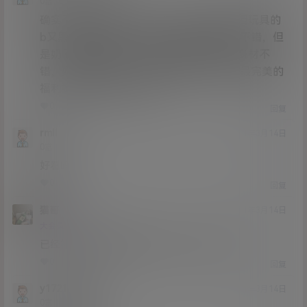
Lv0
0富
确实不错，玩具奶子很大，身材也不错，但玩具的
b又黑又烂不好看。私人玩物身材和b都算不错，但
是奶子看着很科技，只有恶犬样子好看，身材不
错，奶子又大又粉，b还是极品粉b，算是最完美的
福利姬，比这俩个好多了
0
0
回复
rmll
21年3月14日
Lv0
0富
好看吗
0
0
回复
猫哥
A
M
21年3月14日
Lv12
大会员
子爵
已经补好，请勿在线解压，各位大神，谢谢！
0
0
回复
y1721169850
21年3月14日
Lv0
0富