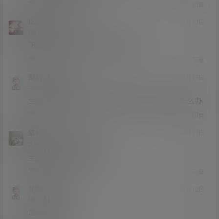
0
0
回复
lzufull
偶也111
@
21年3月13日
Lv0
0富
下载完毕统一解压 不能单独解压
0
0
回复
梨涡
lzufull
@
21年3月17日
Lv0
大会员
0富
全部下载完了 统一解压还是提示非压缩文件怎么办
0
0
回复
猫哥
梨涡
A
M
21年3月17日
@
Lv12
大会员
子爵
全部下载完后才能解压
0
0
回复
花间一壶酒
21年3月12日
Lv0
0富
怎么都是损坏的