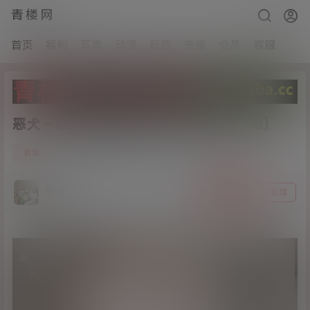
青楼网
首页
福利
写真
动漫
标签
充值
会员
客服
恶犬 – 超清视频图包原版[修复合集40GB]
37
合集
21年3月12日
猫哥
关注
私信