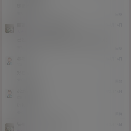
链接不存在啊
0
0
回复
猫哥
y1721169850
A
M
21年3月14日
@
Lv12
大会员
子爵
已经补好，请勿在线解压，各位大神，谢谢！
0
0
回复
老鸟
21年3月14日
Lv1
1富
好看吗？
0
0
回复
622933749
21年3月14日
Lv0
0富
链接不存在
0
0
回复
猫哥
622933749
A
M
21年3月14日
@