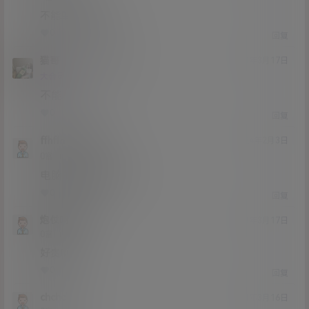
不能单个解压吗？
0
0
回复
猫哥
ryhff
A
M
21年3月17日
@
Lv12
大会员
子爵
不能
0
0
回复
ffhffh
猫哥
A
M
24年2月3日
@
Lv0
0富
电脑的话怎么解压
0
0
回复
炮仗呵呵呵
21年3月17日
Lv0
0富
好贵啊
0
0
回复
chchch
21年3月16日