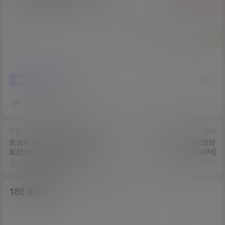
5
￥
37
4
海报分享
收藏
合集
恶犬
资源
资源
东北极品白虎美女杨鑫磊送男
不知名-小姐姐身材超好
友超诱惑私拍泄露流出 大眼长
[2v/200M]
腿女神级罕见白虎妹纸
2021-3-11 17:54:49
2021-3-12 14:47:47
[8p+1v/92M]
188 条回复
A
M
作品作者
管理员
欢迎您，新朋友，感谢参与互动！
确认修改