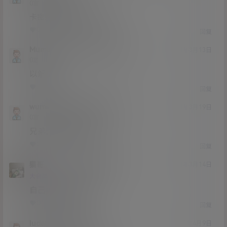
Lv0
0富
卡密购买后在哪看卡号啊
0
0
回复
Mumumumu
Mumumumu
@
21年3月13日
Lv0
0富
以解决
0
0
回复
wumingshi
Mumumumu
@
21年3月19日
Lv0
0富
兄弟，清晰度高不高
0
0
回复
猫哥
Mumumumu
A
M
21年3月14日
@
Lv12
大会员
子爵
自己可以提取卡密
0
0
回复
ludameng
猫哥
A
M
21年4月9日
@