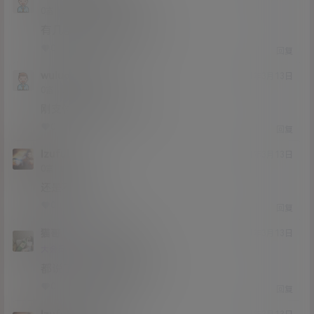
Lv0
0富
有几部？还是说有更新
0
0
回复
wuluoshuang
21年3月13日
Lv0
0富
刚支付了还是不能下载
0
0
回复
lzufull
21年3月13日
Lv0
0富
还是不能下载
0
0
回复
猫哥
lzufull
A
M
21年3月13日
@
Lv12
大会员
子爵
都说了不要在线解压啊
0
1
回复