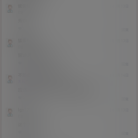
续保查询
21年3月13日
Lv0
0富
秀啊
1
0
回复
狐狸ABC
21年3月13日
Lv0
0富
据说恶犬要退圈了？
0
0
回复
不知名lslsp
狐狸ABC
@
21年3月14日
Lv0
大会员
0富
应该是，wb上面大小号都写着已退
0
0
回复
lgx123
21年3月13日
Lv0
0富
这个太喜欢了
1
0
回复