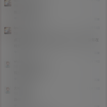
lzufull
猫哥
A
M
21年3月13日
@
Lv0
0富
我没有在线解压啊
0
0
回复
lzufull
猫哥
A
M
21年3月13日
@
Lv0
0富
点了下载进去页面 显示链接不存在。我从来没有在
线解压过。
0
0
回复
wumingshi
lzufull
@
21年3月19日
Lv0
0富
视频清晰度高不高
0
0
回复
大树13252
21年3月13日
Lv0
0富
微信无法支付
0
0
回复